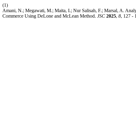
(1)
Amani, N.; Megawati, M.; Maita, I.; Nur Salisah, F.; Marsal, A. Analy
Commerce Using DeLone and McLean Method.
JSC
2025
,
8
, 127 - 